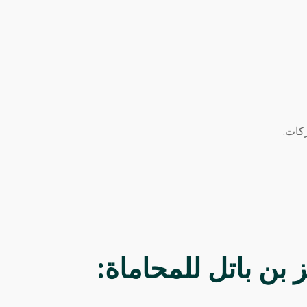
كات.
بن باتل للمحاماة: