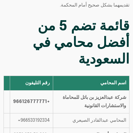
تقديمهما بشكل صحيح أمام المحكمة.
قائمة تضم 5 من
أفضل محامي
في
السعودية
اسم المحامي
رقم التليفون
شركة عبدالعزيز بن باتل للمحاماة
+966126777771
والاستشارات القانونية
المحامي عبدالقادر الصيعري