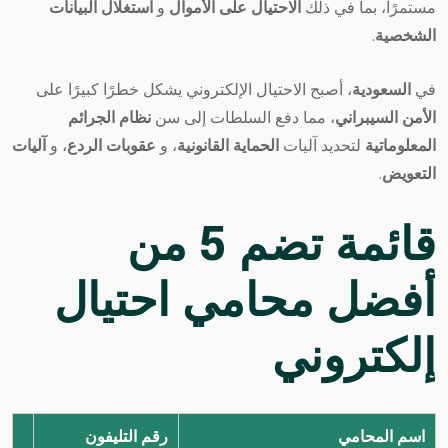
مستمرًا، بما في ذلك
الاحتيال على الأموال
و
استغلال البيانات
الشخصية
.
في
السعودية
، أصبح الاحتيال الإلكتروني يشكل خطرًا كبيرًا على
الأمن السيبراني
، مما دفع السلطات إلى سن
نظام الجرائم
المعلوماتية
لتحديد آليات
الحماية القانونية
، و
عقوبات الردع
، و
آليات
التعويض
.
قائمة تضم 5 من
أفضل محامي احتيال
إلكتروني
اسم المحامي
رقم التليفون