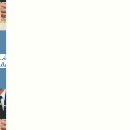
أثر 
والا