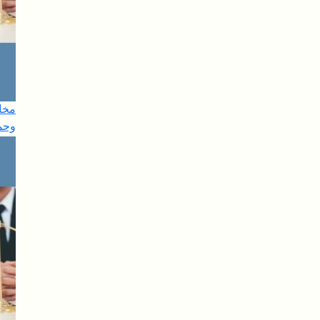
مخال
وحم